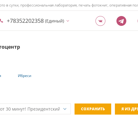
ото в сутки, профессиональная лаборатория, печать фотокниг, оперативная 
+78352202358
(Единый)
тоцентр
я
Ибреси
СОХРАНИТЬ
Я ИЗ Д