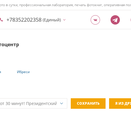
ото в сутки, профессиональная лаборатория, печать фотокниг, оперативная 
+78352202358
(Единый)
тоцентр
я
Ибреси
СОХРАНИТЬ
Я ИЗ Д