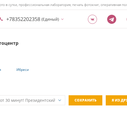
ото в сутки, профессиональная лаборатория, печать фотокниг, оперативная 
+78352202358
(Единый)
тоцентр
я
Ибреси
СОХРАНИТЬ
Я ИЗ Д