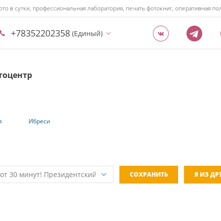
ото в сутки, профессиональная лаборатория, печать фотокниг, оперативная 
+78352202358
(Единый)
тоцентр
я
Ибреси
СОХРАНИТЬ
Я ИЗ Д