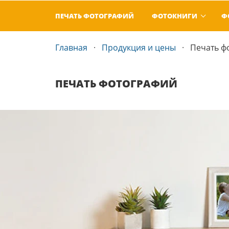
ПЕЧАТЬ ФОТОГРАФИЙ
ФОТОКНИГИ
Ф
Главная
Продукция и цены
Печать ф
ПЕЧАТЬ ФОТОГРАФИЙ