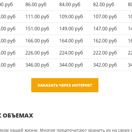
00 руб
86.00 руб
84.00 руб
82.00 руб
8
.00 руб
111.00 руб
109.00 руб
107.00 руб
1
.00 руб
151.00 руб
149.00 руб
147.00 руб
1
.00 руб
166.00 руб
164.00 руб
162.00 руб
1
.00 руб
226.00 руб
224.00 руб
222.00 руб
2
.00 руб
346.00 руб
344.00 руб
342.00 руб
3
ЗАКАЗАТЬ ЧЕРЕЗ ИНТЕРНЕТ
Х ОБЪЕМАХ
ком нашей жизни. Многие предпочитают хранить их на своих с