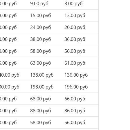
0.00 руб
9.00 руб
8.00 руб
8.00 руб
15.00 руб
13.00 руб
0.00 руб
24.00 руб
20.00 руб
0.00 руб
38.00 руб
36.00 руб
0.00 руб
58.00 руб
56.00 руб
5.00 руб
63.00 руб
61.00 руб
40.00 руб
138.00 руб
136.00 руб
00.00 руб
198.00 руб
196.00 руб
0.00 руб
68.00 руб
66.00 руб
0.00 руб
88.00 руб
86.00 руб
0.00 руб
58.00 руб
56.00 руб