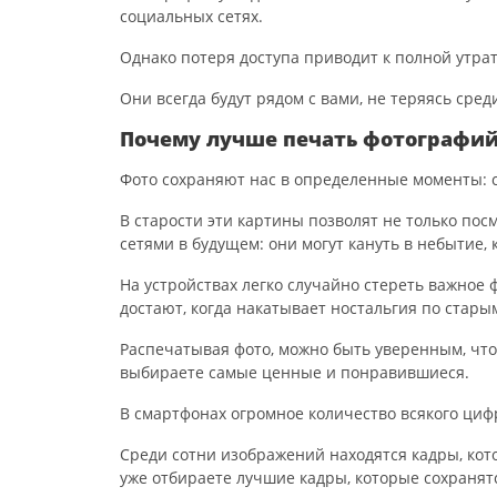
социальных сетях.
Однако потеря доступа приводит к полной утра
Они всегда будут рядом с вами, не теряясь сре
Почему лучше печать фотографи
Фото сохраняют нас в определенные моменты: с
В старости эти картины позволят не только пос
сетями в будущем: они могут кануть в небытие, 
На устройствах легко случайно стереть важное 
достают, когда накатывает ностальгия по стары
Распечатывая фото, можно быть уверенным, что 
выбираете самые ценные и понравившиеся.
В смартфонах огромное количество всякого циф
Среди сотни изображений находятся кадры, ко
уже отбираете лучшие кадры, которые сохранят