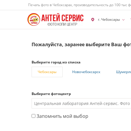
Печать фото в Чебоксарах, производительность до 100 тыс ф
г. Чебоксары
Пожалуйста, заранее выберите Ваш фо
Выберите город из списка
Чебоксары
Новочебоксарск
Шумерл
Выберите фотоцентр
Запомнить мой выбор