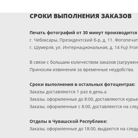
СРОКИ ВЫПОЛНЕНИЯ ЗАКАЗОВ
Печать фотографий от 30 минут производится 
г. Чебоксары, Президентский б-р, д. 11. Фотопеча
г. Шумерля, ул. Интернациональная, д. 14 Fuji Fron
В связи с большим количеством заказов (загруже
Приносим извинения за временные неудобства.
Сроки выполнения в остальных фотоцентрах:
Заказы доставляются 1 раз в день.a
Заказы, оформленные до 8:00, доставляются курьер
Заказы, оформленные с 8:00, доставляются на сле
Отделы в Чувашской Республике:
Заказы, оформленные до 18:00, выдаются на след