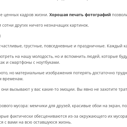
те ценных кадров жизни.
Хорошая печать фотографий
позволи
ди сотни других ничего незначащих картинок.
й
частливые, грустные, повседневные и праздничные. Каждый ка
мотреть на нашу молодость, но и вспомнить людей, которые буд
как и смартфоны с ноутбуками.
фото, но материальные изображения потерять достаточно трудн
м временам.
они вызывают у вас какие-то эмоции. Вы явно не захотите тра
рового мусора: мемчики для друзей, красивые обои на экран, п
торые фактически обесцениваются из-за окружающего их мусо
ся с вами на всю оставшуюся жизнь.