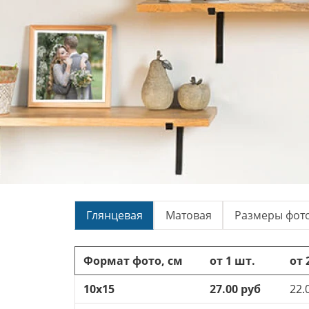
Глянцевая
Матовая
Размеры фот
Формат фото, см
от 1 шт.
от 
10x15
27.00 руб
22.