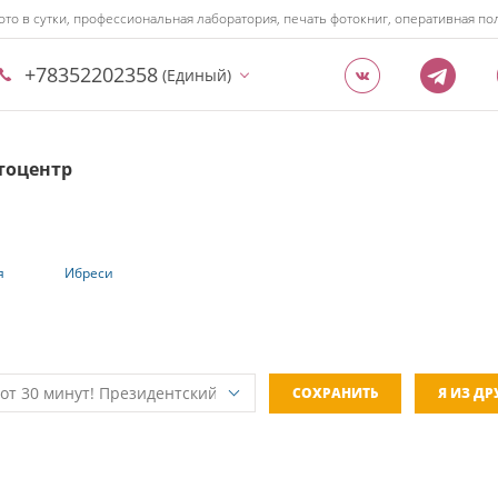
ото в сутки, профессиональная лаборатория, печать фотокниг, оперативная 
+78352202358
(Единый)
тоцентр
я
Ибреси
СОХРАНИТЬ
Я ИЗ Д