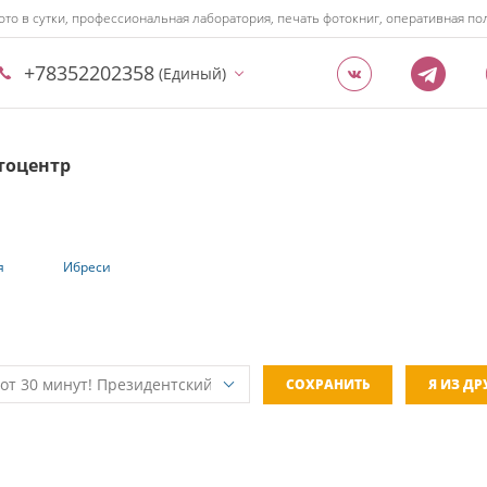
ото в сутки, профессиональная лаборатория, печать фотокниг, оперативная 
+78352202358
(Единый)
тоцентр
я
Ибреси
СОХРАНИТЬ
Я ИЗ Д