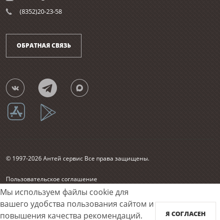
(8352)20-23-58
ОБРАТНАЯ СВЯЗЬ
© 1997-2026 Антей сервис Все права защищены.
Пользовательское соглашение
Согласие на обработку персональных данных
Мы используем файлы cookie для
Карта сайта
вашего удобства пользования сайтом и
Я СОГЛАСЕН
повышения качества рекомендаций.
Принимаем к оплате