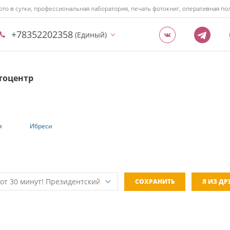
ото в сутки, профессиональная лаборатория, печать фотокниг, оперативная 
+78352202358
(Единый)
тоцентр
я
Ибреси
СОХРАНИТЬ
Я ИЗ Д