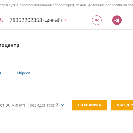
ото в сутки, профессиональная лаборатория, печать фотокниг, оперативная 
+78352202358
(Единый)
тоцентр
я
Ибреси
СОХРАНИТЬ
Я ИЗ Д