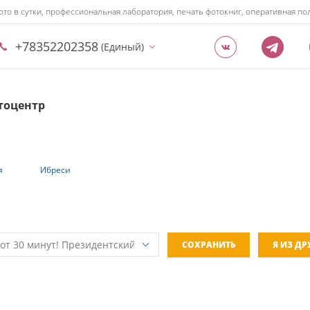
ото в сутки, профессиональная лаборатория, печать фотокниг, оперативная 
+78352202358
(Единый)
тоцентр
я
Ибреси
СОХРАНИТЬ
Я ИЗ Д