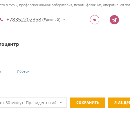
ото в сутки, профессиональная лаборатория, печать фотокниг, оперативная 
+78352202358
(Единый)
тоцентр
я
Ибреси
СОХРАНИТЬ
Я ИЗ Д