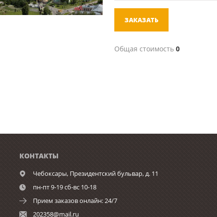
ЗАКАЗАТЬ
Общая стоимость
0
КОНТАКТЫ
Чебоксары,
Президентский бульвар, д. 11
пн-пт 9-19 сб-вс 10-18
Прием заказов онлайн: 24/7
202358@mail.ru