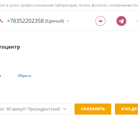
ото в сутки, профессиональная лаборатория, печать фотокниг, оперативная 
+78352202358
(Единый)
тоцентр
я
Ибреси
СОХРАНИТЬ
Я ИЗ Д