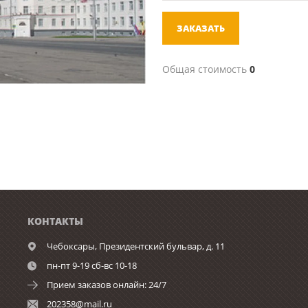
ЗАКАЗАТЬ
Общая стоимость
0
КОНТАКТЫ
Чебоксары,
Президентский бульвар, д. 11
пн-пт 9-19 сб-вс 10-18
Прием заказов онлайн: 24/7
202358@mail.ru